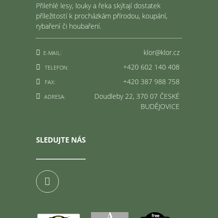
Přilehlé lesy, louky a řeka skýtají dostatek
příležitostí k procházkám přírodou, koupání,
rybaření či houbaření.
klor@klor.cz
E-MAIL
:
+420 602 140 408
TELEFON
:
+420 387 988 758
FAX
:
Doudleby 22, 370 07 ČESKÉ
ADRESA
:
BUDĚJOVICE
SLEDUJTE NÁS